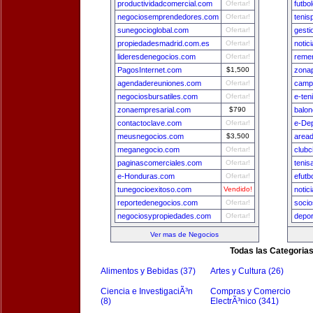
productividadcomercial.com
Ofertar!
futbo
negociosemprendedores.com
Ofertar!
tenis
sunegocioglobal.com
Ofertar!
gest
propiedadesmadrid.com.es
Ofertar!
notic
lideresdenegocios.com
Ofertar!
remer
PagosInternet.com
$1,500
zona
agendadereuniones.com
Ofertar!
camp
negociosbursatiles.com
Ofertar!
e-ten
zonaempresarial.com
$790
balon
contactoclave.com
Ofertar!
e-De
meusnegocios.com
$3,500
area
meganegocio.com
Ofertar!
clubc
paginascomerciales.com
Ofertar!
tenis
e-Honduras.com
Ofertar!
efutb
tunegocioexitoso.com
Vendido!
notic
reportedenegocios.com
Ofertar!
socio
negociosypropiedades.com
Ofertar!
depo
Ver mas de Negocios
Todas las Categoria
Alimentos y Bebidas (37)
Artes y Cultura (26)
Ciencia e InvestigaciÃ³n
Compras y Comercio
(8)
ElectrÃ³nico (341)