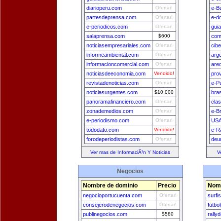
diarioperu.com
Ofertar!
e-B
partesdeprensa.com
Ofertar!
e-d
e-periodicos.com
Ofertar!
gui
salaprensa.com
$600
com
noticiasempresariales.com
Ofertar!
cib
informeambiental.com
Ofertar!
arg
informacioncomercial.com
Ofertar!
are
noticiasdeeconomia.com
Vendido!
pro
revistadenoticias.com
Ofertar!
e-P
noticiasurgentes.com
$10,000
bra
panoramafinanciero.com
Ofertar!
cla
zonademedios.com
Ofertar!
e-Br
e-periodismo.com
Ofertar!
USA
tododato.com
Vendido!
e-R
forodeperiodistas.com
Ofertar!
deu
Ver mas de InformaciÃ³n Y Noticias
V
Negocios
Nombre de dominio
Precio
Nomb
negocioportucuenta.com
Ofertar!
surfi
consejerodenegocios.com
Ofertar!
futbo
publinegocios.com
$580
rally