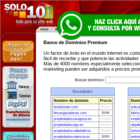
Banco de Dominios Premium
Un factor de éxito en el mundo Internet es con
fácil de recordar y que potencie las actividade
Más de 4000 nombres especialmente seleccion
marketing pueden ser adquiridos a precios pro
Buscar dominios:
Novedades
Nombre de dominio
Precio
Nomb
testdomain.com
Ofertar!
artic
fincasganaderas.com
$199
fabri
propiedadeszaragoza.es
Ofertar!
emple
propiedadesvigo.es
Ofertar!
alqui
propiedadesvalladolid.es
Ofertar!
turis
propiedadesvalencia.es
$295
webr