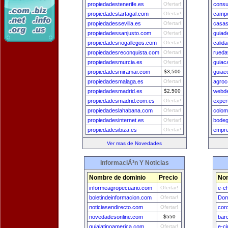
propiedadestenerife.es
Ofertar!
consu
propiedadestartagal.com
Ofertar!
campo
propiedadessevilla.es
Ofertar!
casas
propiedadessanjusto.com
Ofertar!
guiad
propiedadesriogallegos.com
Ofertar!
calida
propiedadesreconquista.com
Ofertar!
rueda
propiedadesmurcia.es
Ofertar!
guiac
propiedadesmiramar.com
$3,500
guiae
propiedadesmalaga.es
Ofertar!
agroc
propiedadesmadrid.es
$2,500
webde
propiedadesmadrid.com.es
Ofertar!
exper
propiedadeslahabana.com
Ofertar!
colom
propiedadesinternet.es
Ofertar!
bodeg
propiedadesibiza.es
Ofertar!
empr
Ver mas de Novedades
InformaciÃ³n Y Noticias
Nombre de dominio
Precio
Nom
informeagropecuario.com
Ofertar!
e-ch
boletindeinformacion.com
Ofertar!
Dom
noticiasendirecto.com
Ofertar!
cor
novedadesonline.com
$550
bar
guialatinoamerica.com
Ofertar!
e-c