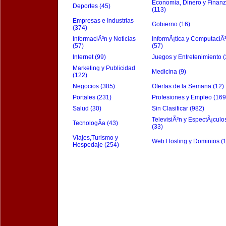
Economia, Dinero y Finan
Deportes (45)
(113)
Empresas e Industrias
Gobierno (16)
(374)
InformaciÃ³n y Noticias
InformÃ¡tica y ComputaciÃ
(57)
(57)
Internet (99)
Juegos y Entretenimiento (
Marketing y Publicidad
Medicina (9)
(122)
Negocios (385)
Ofertas de la Semana (12)
Portales (231)
Profesiones y Empleo (169
Salud (30)
Sin Clasificar (982)
TelevisiÃ³n y EspectÃ¡culo
TecnologÃ­a (43)
(33)
Viajes,Turismo y
Web Hosting y Dominios (
Hospedaje (254)