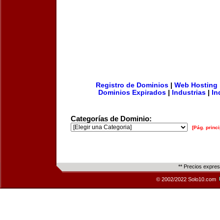
Registro de Dominios
|
Web Hosting
Dominios Expirados
|
Industrias
|
In
Categorías de Dominio:
[Pág. princi
** Precios expre
© 2002/2022 Solo10.com