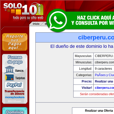
ciberperu.c
El dueño de este dominio lo ha
Mayusculas:
CIBERPERU
Minusculas:
ciberperu.co
Longitud:
9 caracteres
Categorias:
PaÃ­ses y Ci
Precio:
Realizar una 
Visitar!
ciberperu.c
Serán consideradas ofer
Realizar una Oferta