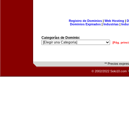
Registro de Dominios
|
Web Hosting
|
D
Dominios Expirados
|
Industrias
|
Indu
Categorías de Dominio:
[Pág. princi
** Precios expre
© 2002/2022 Solo10.com