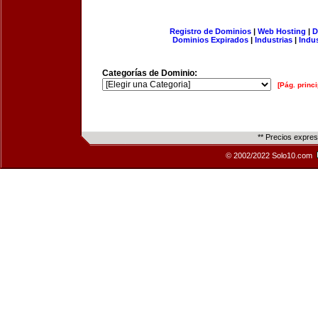
Registro de Dominios
|
Web Hosting
|
D
Dominios Expirados
|
Industrias
|
Indu
Categorías de Dominio:
[Pág. princi
** Precios expre
© 2002/2022 Solo10.com