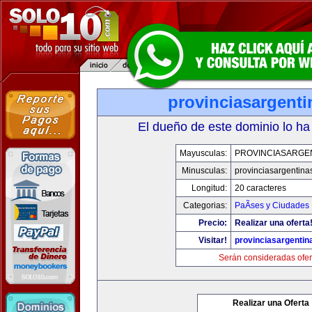
provinciasargent
El dueño de este dominio lo ha
Mayusculas:
PROVINCIASARGE
Minusculas:
provinciasargentina
Longitud:
20 caracteres
Categorias:
PaÃ­ses y Ciudades
Precio:
Realizar una oferta
Visitar!
provinciasargenti
Serán consideradas ofer
Realizar una Oferta