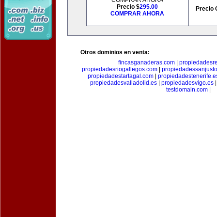
COMPRAR AHORA
Precio $
295.00
Precio 
COMPRAR AHORA
Otros dominios en venta:
fincasganaderas.com
|
propiedadesr
propiedadesriogallegos.com
|
propiedadessanjust
propiedadestartagal.com
|
propiedadestenerife.e
propiedadesvalladolid.es
|
propiedadesvigo.es
testdomain.com
|