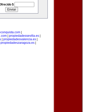
Ofrecido $
econquista.com
|
o.com
|
propiedadessevilla.es
|
s
|
propiedadesvalencia.es
|
|
propiedadeszaragoza.es
|