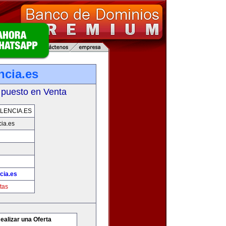
ncia.es
 puesto en Venta
LENCIA.ES
ia.es
cia.es
tas
ealizar una Oferta