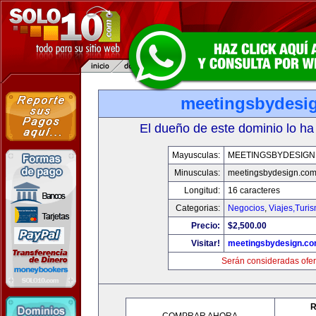
meetingsbydesi
El dueño de este dominio lo ha
Mayusculas:
MEETINGSBYDESIGN
Minusculas:
meetingsbydesign.co
Longitud:
16 caracteres
Categorias:
Negocios
,
Viajes,Turi
Precio:
$2,500.00
Visitar!
meetingsbydesign.c
Serán consideradas ofer
R