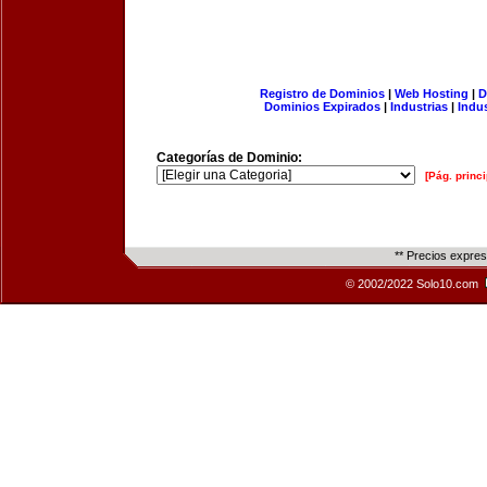
Registro de Dominios
|
Web Hosting
|
D
Dominios Expirados
|
Industrias
|
Indu
Categorías de Dominio:
[Pág. princi
** Precios expre
© 2002/2022 Solo10.com