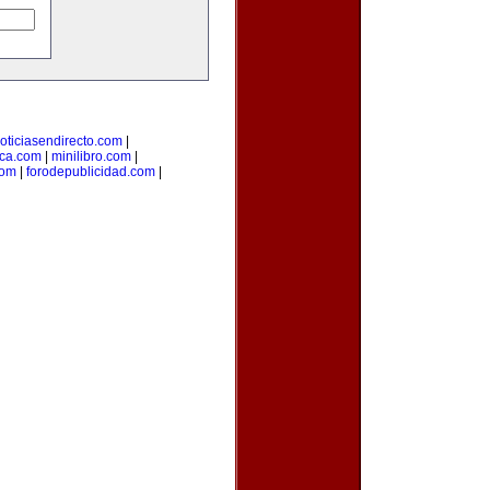
oticiasendirecto.com
|
ica.com
|
minilibro.com
|
com
|
forodepublicidad.com
|