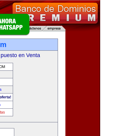
om
 puesto en Venta
COM
a
oferta!
m
tas