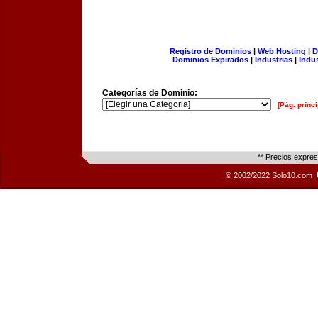
Registro de Dominios
|
Web Hosting
|
D
Dominios Expirados
|
Industrias
|
Indu
Categorías de Dominio:
[Pág. princi
** Precios expre
© 2002/2022 Solo10.com