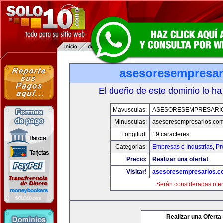
asesoresempresar
El dueño de este dominio lo ha
Mayusculas:
ASESORESEMPRESARI
Minusculas:
asesoresempresarios.co
Longitud:
19 caracteres
Categorias:
Empresas e Industrias
,
Pr
Precio:
Realizar una oferta!
Visitar!
asesoresempresarios.c
Serán consideradas ofer
Realizar una Oferta