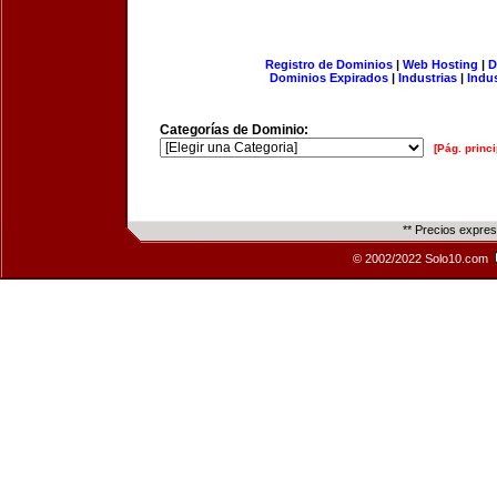
Registro de Dominios
|
Web Hosting
|
D
Dominios Expirados
|
Industrias
|
Indu
Categorías de Dominio:
[Pág. princi
** Precios expre
© 2002/2022 Solo10.com