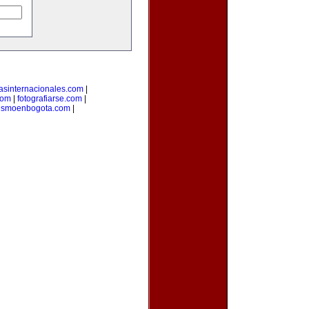
tasinternacionales.com
|
com
|
fotografiarse.com
|
rismoenbogota.com
|