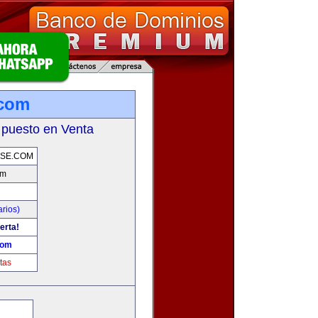
.com
 puesto en Venta
SE.COM
om
rios)
erta!
com
tas