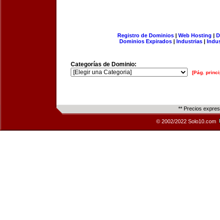
Registro de Dominios
|
Web Hosting
|
D
Dominios Expirados
|
Industrias
|
Indu
Categorías de Dominio:
[Pág. princi
** Precios expre
© 2002/2022 Solo10.com