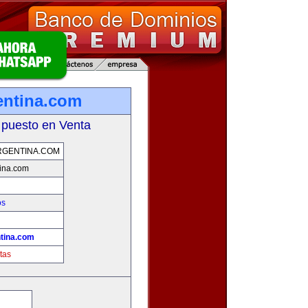
entina.com
 puesto en Venta
RGENTINA.COM
ina.com
os
tina.com
tas