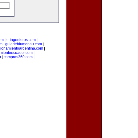
om
|
e-ingenieros.com
|
om
|
guiadeblumenau.com
|
cionamientoargentina.com
|
amientoecuador.com
|
m
|
compras360.com
|