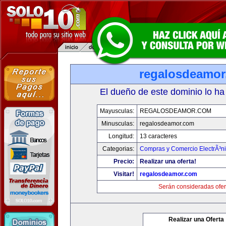
regalosdeamo
El dueño de este dominio lo ha
Mayusculas:
REGALOSDEAMOR.COM
Minusculas:
regalosdeamor.com
Longitud:
13 caracteres
Categorias:
Compras y Comercio ElectrÃ³n
Precio:
Realizar una oferta!
Visitar!
regalosdeamor.com
Serán consideradas ofer
Realizar una Oferta