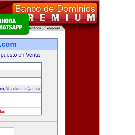
r.com
 puesto en Venta
ico
,
Miscelaneas (varios)
tas