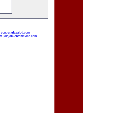
recuperarlasalud.com
|
om
|
alojamientomexico.com
|