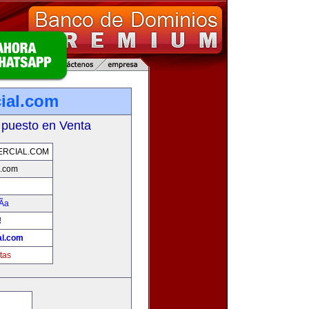
ial.com
 puesto en Venta
ERCIAL.COM
l.com
Ã­a
!
al.com
tas