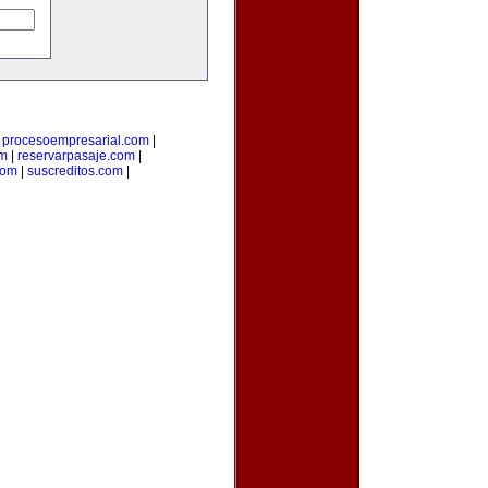
|
procesoempresarial.com
|
om
|
reservarpasaje.com
|
com
|
suscreditos.com
|