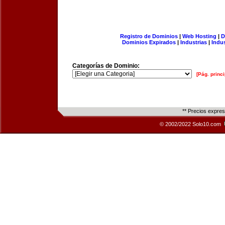
Registro de Dominios
|
Web Hosting
|
D
Dominios Expirados
|
Industrias
|
Indu
Categorías de Dominio:
[Pág. princi
** Precios expre
© 2002/2022 Solo10.com