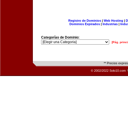
Registro de Dominios
|
Web Hosting
|
D
Dominios Expirados
|
Industrias
|
Indu
Categorías de Dominio:
[Pág. princi
** Precios expre
© 2002/2022 Solo10.com