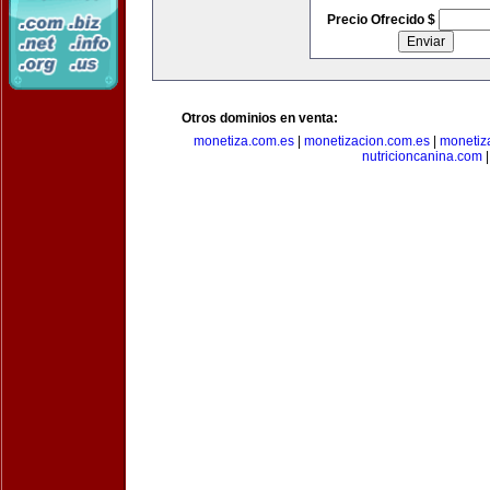
Precio Ofrecido $
Otros dominios en venta:
monetiza.com.es
|
monetizacion.com.es
|
monetiz
nutricioncanina.com
|