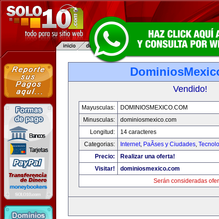
DominiosMexic
Vendido!
Mayusculas:
DOMINIOSMEXICO.COM
Minusculas:
dominiosmexico.com
Longitud:
14 caracteres
Categorias:
Internet
,
PaÃ­ses y Ciudades
,
Tecnolo
Precio:
Realizar una oferta!
Visitar!
dominiosmexico.com
Serán consideradas ofer